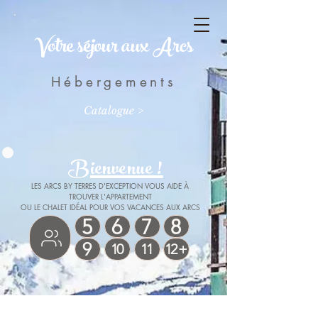
Votre séjour aux Arcs
Hébergements
Catalogue >
Bienvenue !
LES ARCS BY TERRES D'EXCEPTION VOUS AIDE À
TROUVER L'APPARTEMENT
OU LE CHALET IDÉAL POUR VOS VACANCES AUX ARCS
5
6
7
8
9
10
11
12 +